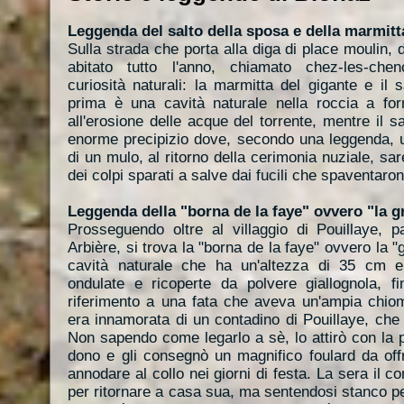
Leggenda del salto della sposa e della marmitt
Sulla strada che porta alla diga di place moulin, d
abitato tutto l'anno, chiamato chez-les-che
curiosità naturali: la marmitta del gigante e il 
prima è una cavità naturale nella roccia a for
all'erosione delle acque del torrente, mentre il s
enorme precipizio dove, secondo una leggenda, 
di un mulo, al ritorno della cerimonia nuziale, s
dei colpi sparati a salve dai fucili che spaventaron
Leggenda della "borna de la faye" ovvero "la gr
Prosseguendo oltre al villaggio di Pouillaye, pa
Arbière, si trova la "borna de la faye" ovvero la "g
cavità naturale che ha un'altezza di 35 cm e
ondulate e ricoperte da polvere giallognola, f
riferimento a una fata che aveva un'ampia chiom
era innamorata di un contadino di Pouillaye, che 
Non sapendo come legarlo a sè, lo attirò con la 
dono e gli consegnò un magnifico foulard da off
annodare al collo nei giorni di festa. La sera il co
per ritornare a casa sua, ma sentendosi stanco p