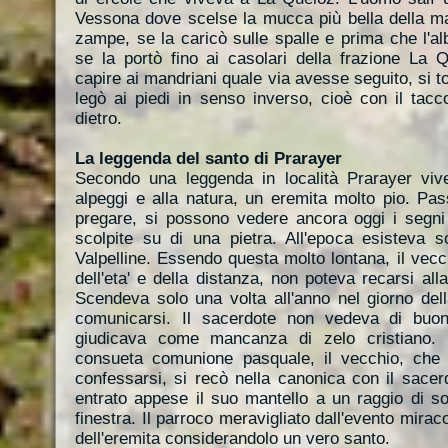
Vessona dove scelse la mucca più bella della man
zampe, se la caricò sulle spalle e prima che l'alb
se la portò fino ai casolari della frazione La 
capire ai mandriani quale via avesse seguito, si t
legò ai piedi in senso inverso, cioè con il tacc
dietro.
La leggenda del santo di Prarayer
Secondo una leggenda in località Prarayer viv
alpeggi e alla natura, un eremita molto pio. Pa
pregare, si possono vedere ancora oggi i segni
scolpite su di una pietra. All'epoca esisteva s
Valpelline. Essendo questa molto lontana, il vec
dell'eta' e della distanza, non poteva recarsi a
Scendeva solo una volta all'anno nel giorno de
comunicarsi. Il sacerdote non vedeva di buo
giudicava come mancanza di zelo cristiano. N
consueta comunione pasquale, il vecchio, che 
confessarsi, si recò nella canonica con il sacer
entrato appese il suo mantello a un raggio di so
finestra. Il parroco meravigliato dall'evento miraco
dell'eremita considerandolo un vero santo.