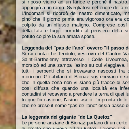
si riposò vicino ad un larice e perchè il nastro
appoggiò a un ramo. Svegliatosi nel cuore della no
L'indomani si ricordò del nastro dimenticato, ma
pino che il giorno prima era vigoroso ora era 
colpito da un'influsso maligno. Comprese così 
della fata e fuggì inorridito al pensiero della 
potuto colpire la sua amata sposa.
Leggenda del "pas de l'ano" ovvero "il passo d
Si racconta che Teodulo, vescovo del Canton Vall
Saint-Barthelemy attraverso il Colle Livournea
morsicò ad una zampa l'asino su cui viaggiava. I
tutti i serpenti che si trovavano nascosti fra
morirono. Gli abitanti di Bionaz sostenevano e s
che in quella zona non vi siano più tracce di se
così diffusa che quando una località era infes
contadini si recavano a prendere la terra di quei l
In quell'occasione, l'asino lasciò l'impronta dell
che ne prese il nome "pas de l'ano" ossia passo de
La leggenda del gigante "de La Queloz"
Le persone anziane di Bionaz parlano di un certo
di ercole che viveva a La Queloz. L'uomo salì un