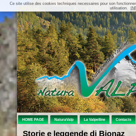
Ce site utilise des cookies techniques necessaires pour son fonctionn
utilisation.
IN
HOME PAGE
NaturaValp
La Valpelline
Contacts
Storie e leggende di Bionaz