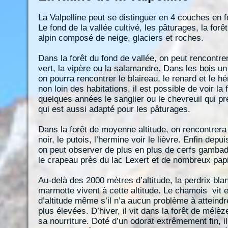
La Valpelline peut se distinguer en 4 couches en fo
Le fond de la vallée cultivé, les pâturages, la forêt
alpin composé de neige, glaciers et roches.
Dans la forêt du fond de vallée, on peut rencontrer 
vert, la vipère ou la salamandre. Dans les bois un
on pourra rencontrer le blaireau, le renard et le h
non loin des habitations, il est possible de voir la
quelques années le sanglier ou le chevreuil qui pr
qui est aussi adapté pour les pâturages.
Dans la forêt de moyenne altitude, on rencontrera 
noir, le putois, l’hermine voir le lièvre. Enfin dep
on peut observer de plus en plus de cerfs gambad
le crapeau près du lac Lexert et de nombreux papi
Au-delà des 2000 mètres d’altitude, la perdrix blan
marmotte vivent à cette altitude. Le chamois vit 
d’altitude même s’il n’a aucun problème à atteindr
plus élevées. D’hiver, il vit dans la forêt de mélèz
sa nourriture. Doté d’un odorat extrêmement fin, il e