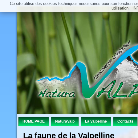
Ce site utilise des cookies techniques necessaires pour son fonctionn
utilisation.
IN
HOME PAGE
NaturaValp
La Valpelline
Contacts
La faune de la Valpelline