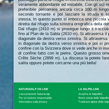
veramente abbondante ed instabile. Con gli sci 
preferibile percorrere ancora circa 100 m lungo
secondo tornante e poi lasciare la strada e sal
stessa. In questo punto si imbocca una piccola 
diretta dal rifugio sulla sinistra orografica della d
Dal rifugio (2410 m) si prosegue lungo il tracciat
fino al Plan de la Sabla (2610 m). Si attraversa il 
diagonale da destra verso sinistra. Si attraversa 
in diagonale da destra verso sinistra e poi si pro
confine con la Svizzera dove si vede anche in in
di confine fatto con le pietre. Questo grosso ome
Crête Sèche (2899 m). La discesa la potete fare l
salita oppure potete cercarne una più bella!
NATURAVALP ON LINE
LA VALPELLINE
L'associazione Naturavalp
Scoprire la Valpelline
Per un turismo responsabile
Breve storia della Valpelli
Informativa sulla privacy
Tradizioni alpine della Valp