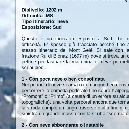
Dislivello: 1202 m
Difficoltà: MS
Tipo itinerario: neve
Esposizione: Sud
Questo è un itinerario esposto a Sud che n
difficoltà. E’ spesso già tracciato perché fino
stesso itinerario del Mont Gelé. Si sale con l
frazione Ru di Bionaz (1697 m) dove si trova un
pettine per lasciare la macchina e, neve permett
sci ai piedi.
1 - Con poca neve o ben consolidata
Nei periodi di neve scarsa o comunque ben consol
percorrere la comoda poderale fino sopra l’ alpeg
“Promont” o “Primo” (a causa di un errore su alcu
topografiche), una volta percorsi ancora due tornan
la strada compie un lungo traverso e alla fine di 
sinistra un grande masso con la scritta "scorciatoi
2 - Con neve abbondante o instabile