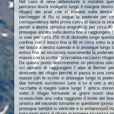
Nel caso di neve abbondante o instabile que
percorso dovrà svolgersi lungo il margine destro 
rifugio) dei prati che si trovano sulla destra
parcheggio di Ru si segue la poderale per ci
corrispondenza della prima curva si lascia la str
pendii a destra (sinistra orografica) per circa 80 
prosegue ancora sulla destra fino a raggiungere l’
si sale per circa 250 m di dislivello lungo questo
confina con il bosco fino a 80 m circa sotto la p
nel bosco a destra salendo e si prosegue lungo la
estivo fino ad incrociare nuovamente la poderale
masso con la scritta "scorciatoia-raccourci rifugio
Da questo punto descriveremo un percorso unico
sci alpinisti di raggiungere l’ alpe di Berrier pe
direzione del rifugio perché si passa in una zon
masso con le scritte si prosegue lungo la podera
due tornanti successivi (uno a sx e uno a dx)
racchette è meglio salire lungo l’ antica more
sotto il rifugio formando ai giorni nostri una
riconoscibile una volta raggiunto il limite del bo
sinistra del secondo tornante in questione (prima 
prosegue sempre in verticale e si evitano così no
passaggio porta al rifugio in estrema sicurezza a