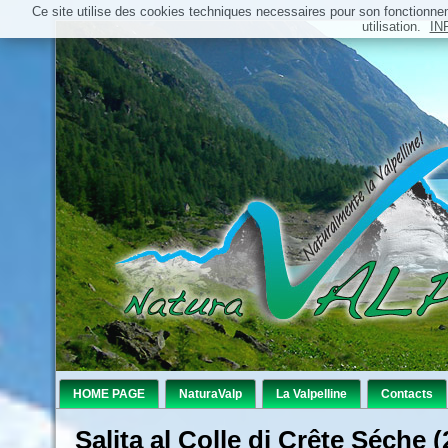
Ce site utilise des cookies techniques necessaires pour son fonctionn
utilisation.
IN
HOME PAGE
NaturaValp
La Valpelline
Contacts
Salita al Colle di Crête Séche 