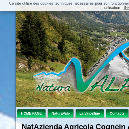
Ce site utilise des cookies techniques necessaires pour son fonctionn
utilisation.
IN
HOME PAGE
NaturaValp
La Valpelline
Contacts
NatAzienda Agricola Cognein 